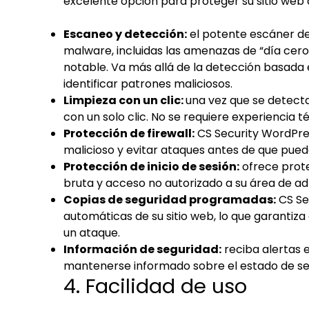
excelente opción para proteger su sitio web
Escaneo y detección:
el potente escáner de
malware, incluidas las amenazas de “día cero”
notable. Va más allá de la detección basada 
identificar patrones maliciosos.
Limpieza con un clic:
una vez que se detecta
con un solo clic. No se requiere experiencia t
Protección de firewall:
CS Security WordPress 
malicioso y evitar ataques antes de que pueda
Protección de inicio de sesión:
ofrece prote
bruta y acceso no autorizado a su área de a
Copias de seguridad programadas:
CS Se
automáticas de su sitio web, lo que garantiza 
un ataque.
Información de seguridad:
reciba alertas 
mantenerse informado sobre el estado de seg
4. Facilidad de uso